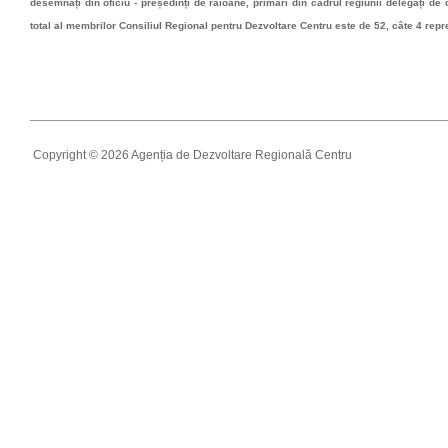
desemnați din oficiu - președinți de raioane, primari din cadrul regiunii delegați de că
total al membrilor Consiliul Regional pentru Dezvoltare Centru este de 52, câte 4 rep
Copyright © 2026 Agenția de Dezvoltare Regională Centru