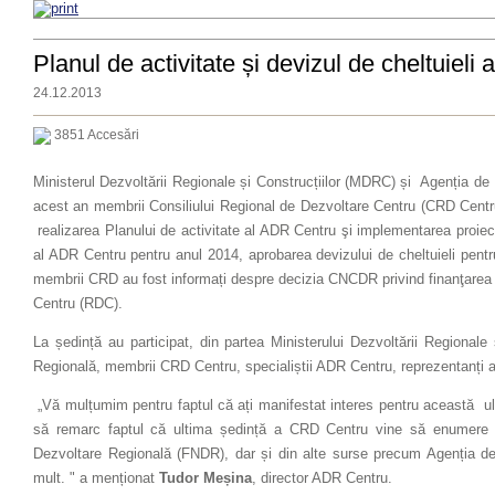
Planul de activitate și devizul de cheltuiel
24.12.2013
3851 Accesări
Ministerul Dezvoltării Regionale și Construcțiilor (MDRC) și Agenția de
acest an membrii Consiliului Regional de Dezvoltare Centru (CRD Centru
realizarea Planului de activitate al ADR Centru şi implementarea proiect
al ADR Centru pentru anul 2014, aprobarea devizului de cheltuieli pen
membrii CRD au fost informați despre decizia CNCDR privind finanţarea 
Centru (RDC).
La ședință au participat, din partea Ministerului Dezvoltării Regionale 
Regională, membrii CRD Centru, specialiștii ADR Centru, reprezentanți ai
„Vă mulțumim pentru faptul că ați manifestat interes pentru această u
să remarc faptul că ultima ședință a CRD Centru vine să enumere rez
Dezvoltare Regională (FNDR), dar și din alte surse precum Agenția de
mult. " a menționat
Tudor Meșina
, director ADR Centru.