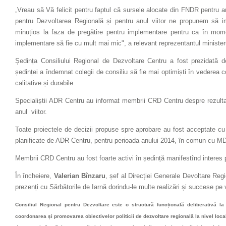
„Vreau să Vă felicit pentru faptul că sursele alocate din FNDR pentru anu
pentru Dezvoltarea Regională și pentru anul viitor ne propunem să
minuțios la faza de pregătire pentru implementare pentru ca în momen
implementare să fie cu mult mai mic", a relevant reprezentantul minister
Ședința Consiliului Regional de Dezvoltare Centru a fost prezidată 
ședinței a îndemnat colegii de consiliu să fie mai optimiști în vederea c
calitative și durabile.
Specialiștii ADR Centru au informat membrii CRD Centru despre rezultate
anul viitor.
Toate proiectele de decizii propuse spre aprobare au fost acceptate cu
planificate de ADR Centru, pentru perioada anului 2014, în comun cu MD
Membrii CRD Centru au fost foarte activi în ședință manifestînd interes p
În încheiere,
Valerian Bînzaru
, șef al Direcției Generale Devoltare Regio
prezenți cu Sărbătorile de Iarnă dorindu-le multe realizări și succese pe v
Consiliul Regional pentru Dezvoltare este o structură funcțională deliberativă la 
coordonarea și promovarea obiectivelor politicii de dezvoltare regională la nivel loca