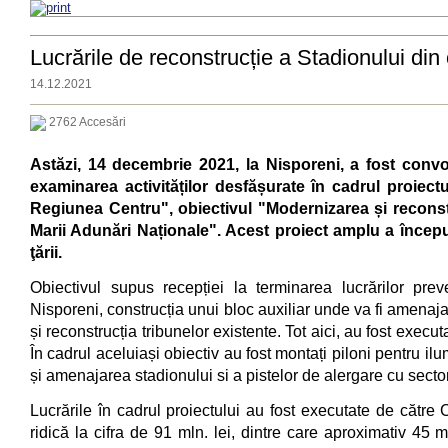
Lucrările de reconstrucție a Stadionului din 
14.12.2021
2762 Accesări
Astăzi, 14 decembrie 2021, la Nisporeni, a fost convo
examinarea activităților desfășurate în cadrul proiect
Regiunea Centru", obiectivul "Modernizarea și reconstru
Marii Adunări Naționale". Acest proiect amplu a început
ţării.
Obiectivul supus recepției la terminarea lucrărilor pre
Nisporeni, construcția unui bloc auxiliar unde va fi amenaja
și reconstrucția tribunelor existente. Tot aici, au fost exec
În cadrul aceluiași obiectiv au fost montați piloni pentru i
și amenajarea stadionului si a pistelor de alergare cu sector
Lucrările în cadrul proiectului au fost executate de cătr
ridică la cifra de 91 mln. lei, dintre care aproximativ 45 