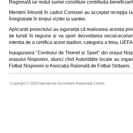
Regională iar restul sumei constituie contribuția beneficiaril
Membrii întruniți în cadrul Comisiei au acceptat recepţia la
înregistrate în timpul vizitei la șantier.
Aplicanții proiectului au siguranța că realizarea acestui p
de turiști în regiune și va spori dezvoltarea social-econom
intenția de a certifica acest stadion, categoria a treia, UEF
Inaugurarea "Centrului de Tineret și Sport" din orașul Nis
orașului Nisporeni, atunci cînd Autoritățile locale au orga
Fotbal Nisporeni și Asociația Raională de Fotbal Strășeni.
Copyright © 2026 Agenția de Dezvoltare Regională Centru