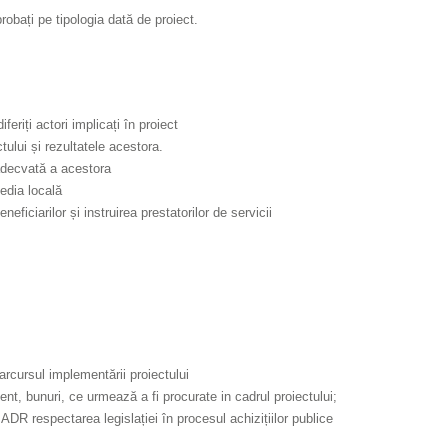
probați pe tipologia dată de proiect.
eriți actori implicați în proiect
tului și rezultatele acestora.
 adecvată a acestora
edia locală
iciarilor și instruirea prestatorilor de servicii
parcursul implementării proiectului
nt, bunuri, ce urmează a fi procurate in cadrul proiectului;
ADR respectarea legislației în procesul achizițiilor publice