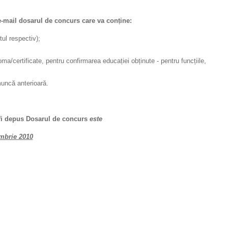
ail dosarul de concurs care va conține:
tul respectiv);
oma/certificate, pentru confirmarea educației obținute - pentru funcțiile,
uncă anterioară.
e fi depus Dosarul de concurs
este
mbrie 2010