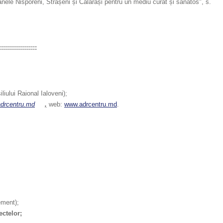
ioanele Nisporeni, Strășeni și Călărași pentru un mediu curat și sănătos", s.
:::::::::::::::::::
liului Raional Ialoveni);
drcentru.md
,
web:
www.adrcentru.md
.
ement);
ctelor;