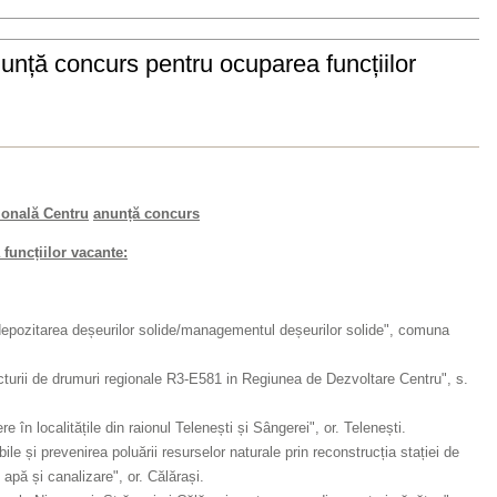
nță concurs pentru ocuparea funcțiilor
ională Centru
anunță concurs
funcțiilor vacante:
 depozitarea deșeurilor solide/managementul deșeurilor solide", comuna
ucturii de drumuri regionale R3-E581 in Regiunea de Dezvoltare Centru", s.
în localitățile din raionul Telenești și Sângerei", or. Telenești.
ile și prevenirea poluării resurselor naturale prin reconstrucția stației de
 apă și canalizare", or. Călărași.