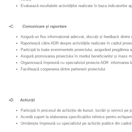
Evaluează rezultatele activităților realizate în baza indicatorilor a
•C.
Comunicare și raportare
Asigură un flux informațional adecvat, discuții și feedback dintre dif
Raportează către ADR despre activitățile realizate în cadrul proiec
Participă la toate evenimentele proiectului, asigurând pregătirea
Asigură promovarea proiectului în mediul beneficiarilor și mass m
Organizează împreună cu specialistul proiecte ADR informarea benef
Facilitează cooperarea dintre partenerii proiectului
•D. Achiziții
Participă în procesul de achiziție de bunuri, lucrări și servicii pe 
Acordă suport la elaborarea specificațiilor tehnice pentru echipame
Urmărește împreună cu specialistul pe achiziții publice din cadrul 