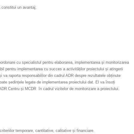
constitui un avantaj;
coordonare cu specialistul pentru elaborarea, implementarea și monitorizarea
l pentru implementarea cu succes a activităților proiectului și atingerii
și va raporta responsabililor din cadrul ADR despre rezultatele obținute
oate ședințele legate de implementarea proiectului dat. El va însoți
a ADR Centru și MCDR în cadrul vizitelor de monitorizare a proiectului.
iteriilor temporare, cantitative, calitative și financiare.