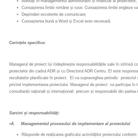
Abilități în managementul administrativ și financiar al proiectelor;
Cunoașterea limbii române și ruse. Cunoașterea limbii engleze va 
Deprinderi excelente de comunicare;
Cunoașterea bună a Word și Excel este necesară.
Cerințele specifice:
Managerul de proiect își îndeplinește responsabilitățile sale în strînsă 
proiectelor din cadrul ADR și cu Directorul ADR Centru. El este responsabi
rezultatelor planificate în proiect. El va supraveghea periodic proiectul 
privind implementarea proiectului. Managerul de proiect va participa în t
consultanții naționali și internaționali precum și responsabilii din parte
Sarcini și responsabilități:
•A. Managementul procesului de implementare al proiectului
Răspunde de realizarea graficului activităților proiectului conform cr