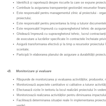
Identifică și raportează despre riscurile la care se expune proiect
Contribuie la asigurarea transparenței gestionării resurselor financi
Este responsabil pentru managementul zilnic al proiectului - orga
proiectului;
Este responsabil pentru prezentarea la timp a tuturor documentelo
Este responsabil împreună cu supraveghetorul tehnic de asigurarea c
Ghidează împreună cu supraveghetorul tehnic, lucrul contractanților
de executare a lucrărilor specificate în contractele încheiate priv
Asigură transformarea efectivă și la timp a resurselor proiectului î
scontate;
Participă în elaborarea planului de asigurare a durabilității proiectu
•B. Monitorizare și evaluare
Răspunde de monitorizarea și evaluarea activităților, produselor, re
Monitorizează aspectele cantitative si calitative a tuturor activită
Efectuează vizite în teritoriu la locul realizării proiectului în vede
Monitorizează realizarea activităților pentru diminuarea impactulu
Facilitează determinarea situației reale în implementarea proiectul
verde)