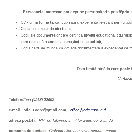
Persoanele interesate pot depune personal/prin poștă/prin e-m
CV - ul (în formă tipică, cuprinzînd experiența relevant pentru pos
Copia buletinului de identitate;
Copii ale documentelor care certifică nivelul educațional titlul/dipl
care necesită asemenea cunoștințe sau calități;
Copia cărții de muncă ca dovadă documentară a experienței de m
Data limită pînă la care poat
20 dece
Telefon
/Fax: (0268) 22692
e-mail
-
oficiu.adrc@gmail.com
,
office@adrcentru.md
adresa poștală
- RM, or. Ialoveni, str. Alexandru cel Bun, 33
persoana de contact
- Ciobanu Lilia, specialist resurse umane