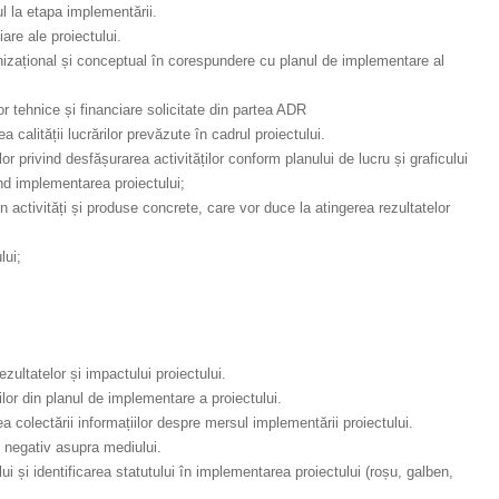
ul la etapa implementării.
are ale proiectului.
nizațional și conceptual în corespundere cu planul de implementare al
r tehnice și financiare solicitate din partea ADR
alității lucrărilor prevăzute în cadrul proiectului.
 privind desfășurarea activităților conform planului de lucru și graficului
ind implementarea proiectului;
n activități și produse concrete, care vor duce la atingerea rezultatelor
lui;
zultatelor și impactului proiectului.
ților din planul de implementare a proiectului.
rea colectării informațiilor despre mersul implementării proiectului.
i negativ asupra mediului.
ui și identificarea statutului în implementarea proiectului (roșu, galben,