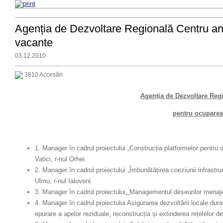
Agenția de Dezvoltare Regională Centru anu
vacante
03.12.2010
3810 Accesări
Agenția de Dezvoltare Reg
pentru ocuparea 
1. Manager în cadrul proiectului „Construcția platformelor pentru
Vatici, r-nul Orhei.
2. Manager în cadrul proiectului „Îmbunătățirea coeziunii infrastr
Ulmu, r-nul Ialoveni.
3. Manager în cadrul proiectului„
Managementul deșeurilor menajere 
4. Manager în cadrul proiectului Asigurarea dezvoltării locale durab
epurare a apelor reziduale, reconstrucția și extinderea rețelelor de