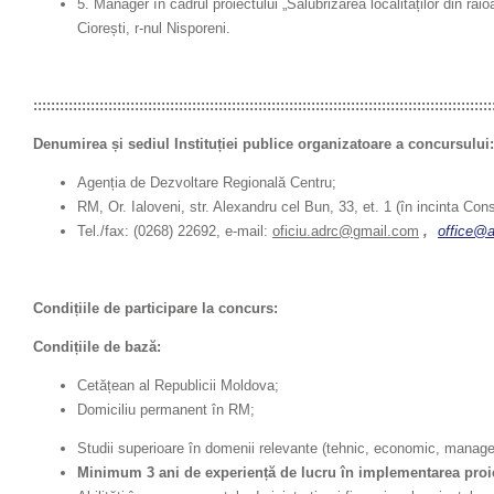
5. Manager în cadrul proiectului „Salubrizarea
localităților din ra
Ciorești, r-nul Nisporeni.
::::::::::::::::::::::::::::::::::::::::::::::::::::::::::::::::::::::::::::::::::::::::::::::::::::::::
Denumirea și sediul Instituției publice organizatoare a concursului:
Agenția de Dezvoltare Regională Centru;
RM, Or. Ialoveni, str. Alexandru cel Bun, 33, et. 1 (în incinta Consi
Tel./fax: (0268) 22692, e-mail:
oficiu.adrc@gmail.com
,
office@a
Condițiile de participare la concurs:
Condițiile de bază:
Cetățean al Republicii Moldova;
Domiciliu permanent în RM;
Studii superioare în domenii relevante (tehnic, economic, manag
Minimum 3 ani de experiență de lucru în implementarea proie