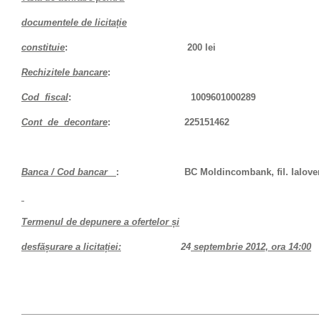
documentele de licitație
constituie
:
200 lei
Rechizitele bancare
:
Cod fiscal
: 1009601000289
Cont de decontare
: 225151462
Banca / Cod bancar
: BC Moldincombank, fil. Ialoveni
Termenul de depunere a ofertelor și
desfășurare a licitației:
24
septembrie 2012, ora 14:00