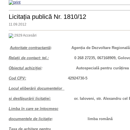
Licitația publică Nr. 1810/12
11.09.2012
2929 Accesări
Autoritate contractantă
: Agenția de Dezvoltare Regională 
Relații de contact: tel.:
0 268 27235, 067168909, Go
Obiectul achiziției
:
Autospecială pentru curățirea
Cod CPV:
42924730-5
Locul eliberării documentelor
și desfășurării licitației:
or. Ialoveni, str. Alexandru cel Bun
Limba în care se întocmesc
documentele de licitație
: limba română
Taxa de achitare pentru